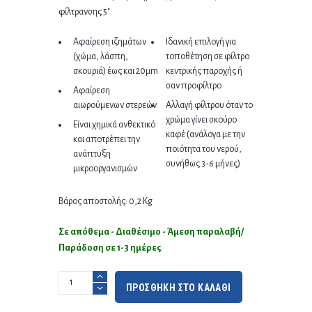
φίλτρανσης 5″
Αφαίρεση ιζημάτων
Ιδανική επιλογή για
(χώμα, λάσπη,
τοποθέτηση σε φίλτρο
σκουριά) έως και 20μm
κεντρικής παροχής ή
σαν προφίλτρο
Αφαίρεση
αιωρούμενων στερεών
Αλλαγή φίλτρου όταν το
χρώμα γίνει σκούρο
Είναι χημικά ανθεκτικό
καφέ (ανάλογα με την
και αποτρέπει την
ποιότητα του νερού,
ανάπτυξη
συνήθως 3-6 μήνες)
μικροοργανισμών
Βάρος αποστολής: 0,2 Kg
Σε απόθεμα - Διαθέσιμο - Άμεση παραλαβή/
Παράδοση σε 1-3 ημέρες
ΠΡΟΣΘΗΚΗ ΣΤΟ ΚΑΛΑΘΙ