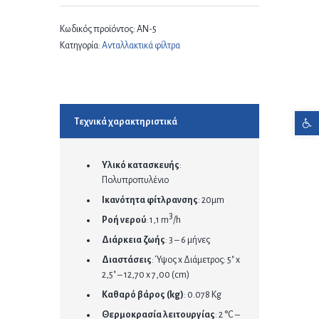
Κωδικός προϊόντος:
ΑΝ-5
Κατηγορία:
Ανταλλακτικά φίλτρα
Ανοίξτε τη γραμμή εργαλείων
Τεχνικά χαρακτηριστικά
Υλικό κατασκευής
:
Πολυπροπυλένιο
Ικανότητα φίτλρανσης
: 20μm
3
Ροή νερού
: 1,1 m
/h
Διάρκεια ζωής
: 3 – 6 μήνες
Διαστάσεις
: Ύψος x Διάμετρος: 5″ x
2,5″ – 12,70 x 7,00 (cm)
Καθαρό βάρος (kg)
: 0.078 Kg
Θερμοκρασία λειτουργίας
: 2 °C –