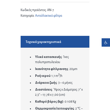
Κωδικός προϊόντος:
ΑΝ-7
Κατηγορία:
Ανταλλακτικά φίλτρα
Ανοίξτε τη γραμμή εργαλείων
Τεχνικά χαρακτηριστικά
Υλικό κατασκευής
: Ίνες
πολυπροπυλενίου
Ικανότητα φίτλρανσης
: 20μm
3
Ροή νερού
: 1,1 m
/h
Διάρκεια ζωής
: 3 – 6 μήνες
Διαστάσεις
: Ύψος x Διάμετρος: 7″ x
2,5″ – 17,78 x 7,00 (cm)
Καθαρό βάρος (kg)
: 0.108 Kg
Θερμοκρασία λειτουργίας
: 2 °C –