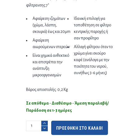
φίλτρανσης 7″
Αφαίρεση ιζημάτων
Ιδανική επιλογή για
(χώμα, λάσπη,
τοποθέτηση σε φίλτρο
σκουριά) έως και 20μm
κεντρικής παροχής ή
σαν προφίλτρο
Αφαίρεση
αιωρούμενων στερεών
Αλλαγή φίλτρου όταν το
χρώμα γίνει σκούρο
Είναι χημικά ανθεκτικό
καφέ (ανάλογα με την
και αποτρέπει την
ποιότητα του νερού,
ανάπτυξη
συνήθως 3-6 μήνες)
μικροοργανισμών
Βάρος αποστολής: 0,2 Kg
Σε απόθεμα - Διαθέσιμο - Άμεση παραλαβή/
Παράδοση σε 1-3 ημέρες
ΠΡΟΣΘΗΚΗ ΣΤΟ ΚΑΛΑΘΙ