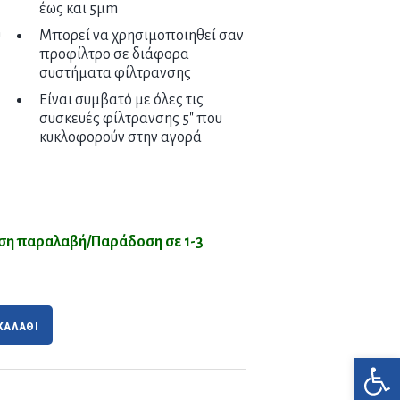
έως και 5μm
υ
Μπορεί να χρησιμοποιηθεί σαν
προφίλτρο σε διάφορα
συστήματα φίλτρανσης
Είναι συμβατό με όλες τις
συσκευές φίλτρανσης 5″ που
κυκλοφορούν στην αγορά
εση παραλαβή/Παράδοση σε 1-3
ΚΑΛΑΘΙ
Ανοίξτε τη γραμμή εργαλείων