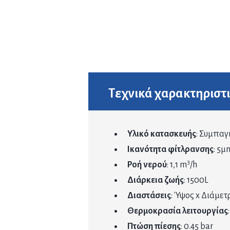
Τεχνικά χαρακτηριστ
Υλικό κατασκευής
: Συμπαγ
Ικανότητα φίτλρανσης
: 5μ
3
Ροή νερού
: 1,1 m
/h
Διάρκεια ζωής
: 1500L
Διαστάσεις
: Ύψος x Διάμετρο
Θερμοκρασία λειτουργίας
Πτώση πίεσης
: 0.45 bar