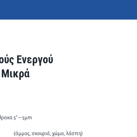
ούς Ενεργού
5 Μικρά
ρακα 5″ – 5μm
ό
(άμμος, σκουριά, χώμα, λάσπη)