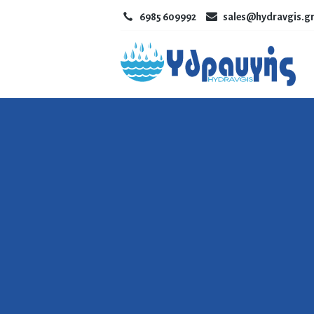
6985 609992
sales@hydravgis.g