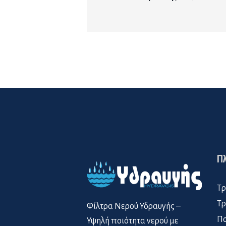
Π
Τρ
Τρ
Φίλτρα Νερού Υδραυγής –
Πο
Υψηλή ποιότητα νερού με