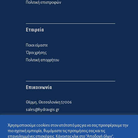
Πολιτική επιστροφών
Εταιρεία
Ποιοι είμαστε
Όροι χρήσης
Πολιτική απορρήτου
Επικοινωνία
Θέρμη, Θεσσαλονίκη 57006
sales@hydravgis.gr
6985 609992
Υδραυγής – Φίλτρα Νερού
Χρησιμοποιούμε cookies στον ιστότοπό μας για να σας προσφέρουμε την
πιο σχετική εμπειρία, θυμόμαστε τις προτιμήσεις σας και τις
επανειλημμένες επισκέψεις. Κάνοντας κλικ στο "Αποδοχή όλων",