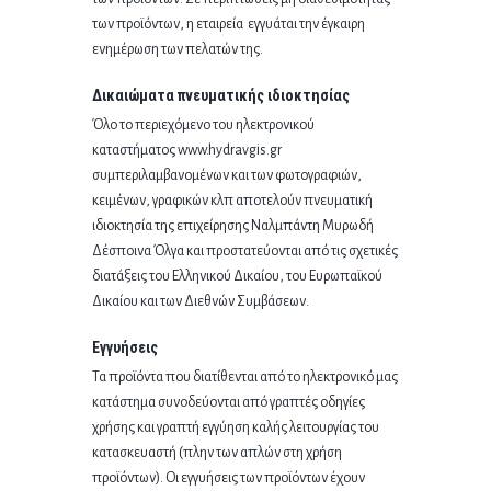
των προϊόντων, η εταιρεία εγγυάται την έγκαιρη
ενημέρωση των πελατών της.
Δικαιώματα πνευματικής ιδιοκτησίας
Όλο το περιεχόμενο του ηλεκτρονικού
καταστήματος www.hydravgis.gr
συμπεριλαμβανομένων και των φωτογραφιών,
κειμένων, γραφικών κλπ αποτελούν πνευματική
ιδιοκτησία της επιχείρησης Ναλμπάντη Μυρωδή
Δέσποινα Όλγα και προστατεύονται από τις σχετικές
διατάξεις του Ελληνικού Δικαίου, του Ευρωπαϊκού
Δικαίου και των Διεθνών Συμβάσεων.
Εγγυήσεις
Τα προϊόντα που διατίθενται από το ηλεκτρονικό μας
κατάστημα συνοδεύονται από γραπτές οδηγίες
χρήσης και γραπτή εγγύηση καλής λειτουργίας του
κατασκευαστή (πλην των απλών στη χρήση
προϊόντων). Οι εγγυήσεις των προϊόντων έχουν