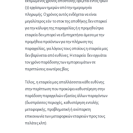
εκτιμώμενος χρόνος αποστολής ορίζεται εντός τριών
(3) εργάσιμων ημερών από την ημερομηνία
πληρωμής. Ο χρόνος αυτός ενδέχεται να είναι
μεγαλύτερος εάν το στοκ της αποθήκης δεν επαρκεί
για την κάλυψη της παραγγελίας ή η προμηθεύτρια
εταιρεία δεν μπορεί να εξυπηρετήσει άμεσα με την
προμήθεια προϊόντων για την πλήρωση της
παραγγελίας, για λόγους τους οποίους η εταιρεία μας
δεν βαρύνεται από ευθύνες. Η εταιρεία δεν εγγυάται
τον χρόνο παράδοσης των εμπορευμάτων σε
περιπτώσεις ανωτέρας βίας.
Τέλος, η εταιρεία μας απαλλάσσεται κάθε ευθύνης
στην περίπτωση που προκύψει καθυστέρηση στην
παράδοση παραγγελιών εξαιτίας άλλων παραγόντων
(δυσπρόσιτες περιοχές, καθυστέρηση εντολής
μεταφορικής, προβληματική ή ανύπαρκτη
επικοινωνία των μεταφορικών εταιρειών προς τους
πελάτες κλπ).