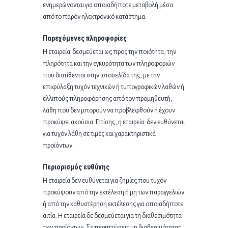
ενημερώνονται για οποιαδήποτε μεταβολή μέσα
από το παρόν ηλεκτρονικό κατάστημα.
Παρεχόμενες πληροφορίες
Η εταιρεία δεσμεύεται ως προς την ποιότητα, την
πληρότητα και την εγκυρότητα των πληροφοριών
που διατίθενται στην ιστοσελίδα της, με την
επιφύλαξη τυχόν τεχνικών ή τυπογραφικών λαθών ή
ελλιπούς πληροφόρησης από τον προμηθευτή,
λάθη που δεν μπορούν να προβλεφθούν ή έχουν
προκύψει ακούσια. Επίσης, η εταιρεία δεν ευθύνεται
για τυχόν λάθη σε τιμές και χαρακτηριστικά
προϊόντων.
Περιορισμός ευθύνης
Η εταιρεία δεν ευθύνεται για ζημίες που τυχόν
προκύψουν από την εκτέλεση ή μη των παραγγελιών
ή από την καθυστέρηση εκτέλεσης για οποιαδήποτε
αιτία. Η εταιρεία δε δεσμεύεται για τη διαθεσιμότητα
των προϊόντων. Σε περιπτώσεις μη διαθεσιμότητας