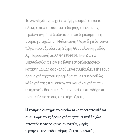
Το www.hydravgis.gr (στο εξής εταιρεία) είναι το
ηλεκτρονικό κατάστημα πώλησης και έκθεσης
προϊόντων μέσω διαδικτύου που δημιούργησε η
ατομική επιχείρηση Ναλμπάντη Μυρωδή Δέσποινα
Όλγα που εδρεύει στη Θέρμη Θεσσαλονίκης οδός
Αγ. Παρασκευή με ΑΦΜ 133493971και ΔΟΥ Ζ
Θεσσαλονίκης. Πριν εισέλθετε στο ηλεκτρονικό
κατάστημα μας σας καλούμε να συμβουλευτείτε τους
όρους χρήσης που εφαρμόζονται σε αυτό καθώς
κάθε χρήστης που εισέρχεται και κάνει χρήση των
υπηρεσιών θεωρείται ότι συναινεί και αποδέχεται
ανεπιφύλακτα τους κατωτέρω όρους.
Η εταιρεία διατηρεί το δικαίωμα να τροποποιεί ή να
αναθεωρεί τους όρους χρήσης των συναλλαγών
οποτεδήποτε το κρίνει αναγκαίο, χωρίς
προηγούμενη ειδοποίηση. Οι καταναλωτές