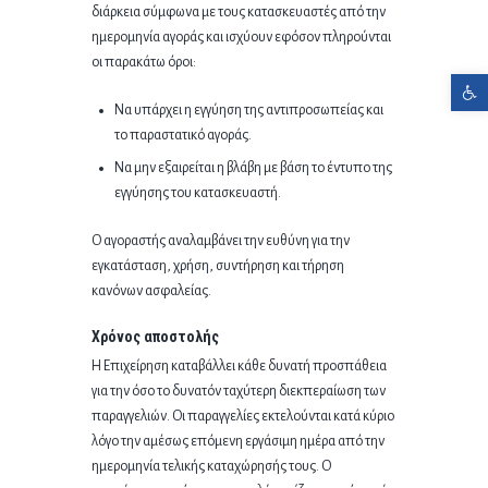
διάρκεια σύμφωνα με τους κατασκευαστές από την
ημερομηνία αγοράς και ισχύουν εφόσον πληρούνται
οι παρακάτω όροι:
Ανοίξτε τη γραμμή εργαλείων
Να υπάρχει η εγγύηση της αντιπροσωπείας και
το παραστατικό αγοράς.
Να μην εξαιρείται η βλάβη με βάση το έντυπο της
εγγύησης του κατασκευαστή.
Ο αγοραστής αναλαμβάνει την ευθύνη για την
εγκατάσταση, χρήση, συντήρηση και τήρηση
κανόνων ασφαλείας.
Χρόνος αποστολής
Η Επιχείρηση καταβάλλει κάθε δυνατή προσπάθεια
για την όσο το δυνατόν ταχύτερη διεκπεραίωση των
παραγγελιών. Οι παραγγελίες εκτελούνται κατά κύριο
λόγο την αμέσως επόμενη εργάσιμη ημέρα από την
ημερομηνία τελικής καταχώρησής τους. Ο