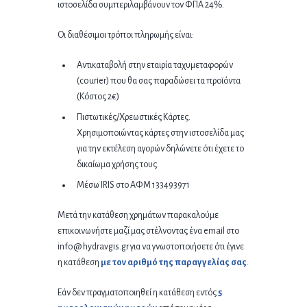
ιστοσελίδα συμπεριλαμβάνουν τον ΦΠΑ 24%.
Οι διαθέσιμοι τρόποι πληρωμής είναι:
Αντικαταβολή στην εταιρία ταχυμεταφορών
(courier) που θα σας παραδώσει τα προϊόντα
(Κόστος 2€)
Πιστωτικές/Χρεωστικές Κάρτες.
Χρησιμοποιώντας κάρτες στην ιστοσελίδα μας
για την εκτέλεση αγορών δηλώνετε ότι έχετε το
δικαίωμα χρήσης τους.
Μέσω IRIS στο ΑΦΜ 133493971
Μετά την κατάθεση χρημάτων παρακαλούμε
επικοινωνήστε μαζί μας στέλνοντας ένα email στο
info@ hydravgis.gr για να γνωστοποιήσετε ότι έγινε
η κατάθεση
με τον αριθμό της παραγγελίας σας
.
Εάν δεν πραγματοποιηθεί η κατάθεση εντός
5