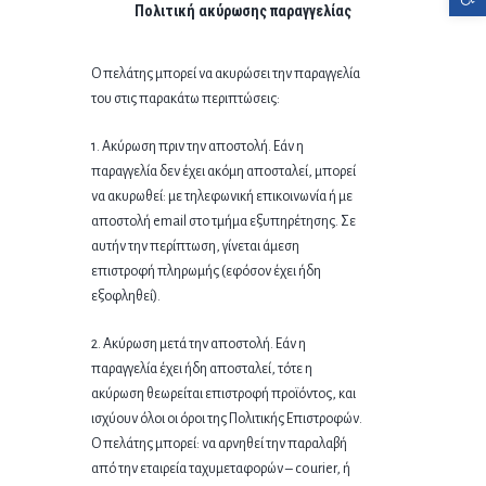
Πολιτική ακύρωσης παραγγελίας
Ο πελάτης μπορεί να ακυρώσει την παραγγελία
του στις παρακάτω περιπτώσεις:
1. Ακύρωση πριν την αποστολή. Εάν η
παραγγελία δεν έχει ακόμη αποσταλεί, μπορεί
να ακυρωθεί: με τηλεφωνική επικοινωνία ή με
αποστολή email στο τμήμα εξυπηρέτησης. Σε
αυτήν την περίπτωση, γίνεται άμεση
επιστροφή πληρωμής (εφόσον έχει ήδη
εξοφληθεί).
2. Ακύρωση μετά την αποστολή. Εάν η
παραγγελία έχει ήδη αποσταλεί, τότε η
ακύρωση θεωρείται επιστροφή προϊόντος, και
ισχύουν όλοι οι όροι της Πολιτικής Επιστροφών.
Ο πελάτης μπορεί: να αρνηθεί την παραλαβή
από την εταιρεία ταχυμεταφορών – courier, ή