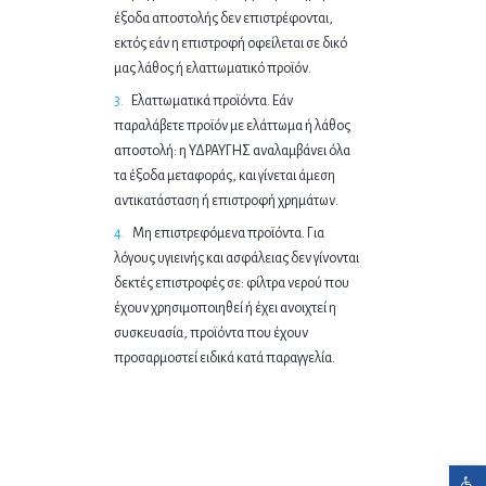
έξοδα αποστολής δεν επιστρέφονται,
εκτός εάν η επιστροφή οφείλεται σε δικό
μας λάθος ή ελαττωματικό προϊόν.
Ελαττωματικά προϊόντα. Εάν
παραλάβετε προϊόν με ελάττωμα ή λάθος
αποστολή: η ΥΔΡΑΥΓΗΣ αναλαμβάνει όλα
τα έξοδα μεταφοράς, και γίνεται άμεση
αντικατάσταση ή επιστροφή χρημάτων.
Μη επιστρεφόμενα προϊόντα. Για
λόγους υγιεινής και ασφάλειας δεν γίνονται
δεκτές επιστροφές σε: φίλτρα νερού που
έχουν χρησιμοποιηθεί ή έχει ανοιχτεί η
συσκευασία, προϊόντα που έχουν
προσαρμοστεί ειδικά κατά παραγγελία.
Ανοίξτε τη γραμμή εργαλείων