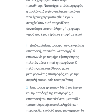
προώθησης. Να υπάρχει απόδειξη αγοράς
ή τιμολόγιο. Δεν γίνονται δεκτά προϊόντα
που έχουν χρησιμοποιηθεί ή έχουν
ανοιχθεί όταν αυτό επηρεάζει τη
δυνατότητα επαναπώλησης (π.χ. φίλτρα
νερού που έχουν έρθει σε επαφή με νερό).
Διαδικασία Επιστροφής. Για να εγκριθεί η
επιστροφή, απαιτείται να προηγηθεί
επικοινωνία με το τμήμα εξυπηρέτησης
πελατών μέσω e-mail ή τηλεφώνου. Ο
πελάτης είναι υπεύθυνος: για τα
μεταφορικά της επιστροφής, και για την
ασφαλή συσκευασία του προϊόντος.
Επιστροφή χρημάτων. Μετά τον έλεγχο
και την αποδοχή της επιστροφής, η
επιστροφή του ποσού γίνεται: με τον ίδιο
τρόπο πληρωμής που ολοκληρώθηκε η
παραγγελία, εντός 10 εργάσιμων ημερών. Τα