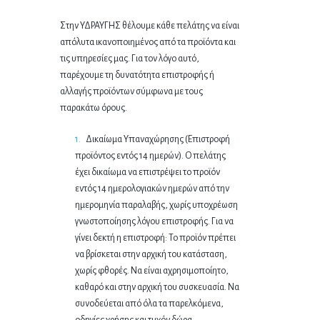
Στην
ΥΔΡΑΥΓΗΣ
θέλουμε κάθε πελάτης να είναι
απόλυτα ικανοποιημένος από τα προϊόντα και
τις υπηρεσίες μας. Για τον λόγο αυτό,
παρέχουμε τη δυνατότητα επιστροφής ή
αλλαγής προϊόντων σύμφωνα με τους
παρακάτω όρους.
Δικαίωμα Υπαναχώρησης (Επιστροφή
προϊόντος εντός 14 ημερών). Ο πελάτης
έχει δικαίωμα να επιστρέψει το προϊόν
εντός 14 ημερολογιακών ημερών από την
ημερομηνία παραλαβής, χωρίς υποχρέωση
γνωστοποίησης λόγου επιστροφής. Για να
γίνει δεκτή η επιστροφή: Το προϊόν πρέπει
να βρίσκεται στην αρχική του κατάσταση,
χωρίς φθορές. Να είναι αχρησιμοποίητο,
καθαρό και στην αρχική του συσκευασία. Να
συνοδεύεται από όλα τα παρελκόμενα,
οδηγίες χρήσης και τυχόν δώρα