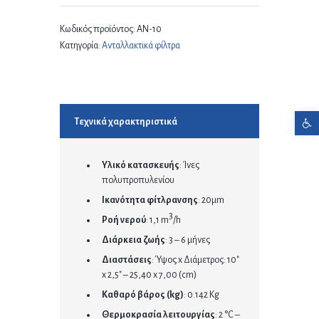
Κωδικός προϊόντος:
ΑΝ-10
Κατηγορία:
Ανταλλακτικά φίλτρα
Ανοίξτε τη γραμμή εργαλείων
Τεχνικά χαρακτηριστικά
Υλικό κατασκευής
: Ίνες
πολυπροπυλενίου
Ικανότητα φίτλρανσης
: 20μm
3
Ροή νερού
: 1,1 m
/h
Διάρκεια ζωής
: 3 – 6 μήνες
Διαστάσεις
: Ύψος x Διάμετρος: 10″
x 2,5″ – 25,40 x 7,00 (cm)
Καθαρό βάρος (kg)
: 0.142 Kg
Θερμοκρασία λειτουργίας
: 2 °C –