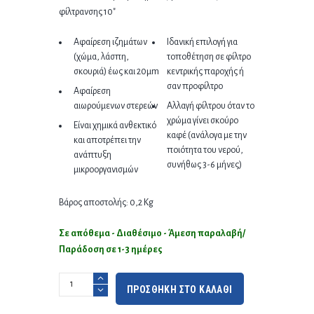
φίλτρανσης 10″
Αφαίρεση ιζημάτων
Ιδανική επιλογή για
(χώμα, λάσπη,
τοποθέτηση σε φίλτρο
σκουριά) έως και 20μm
κεντρικής παροχής ή
σαν προφίλτρο
Αφαίρεση
αιωρούμενων στερεών
Αλλαγή φίλτρου όταν το
χρώμα γίνει σκούρο
Είναι χημικά ανθεκτικό
καφέ (ανάλογα με την
και αποτρέπει την
ποιότητα του νερού,
ανάπτυξη
συνήθως 3-6 μήνες)
μικροοργανισμών
Βάρος αποστολής: 0,2 Kg
Σε απόθεμα - Διαθέσιμο - Άμεση παραλαβή/
Παράδοση σε 1-3 ημέρες
ΠΡΟΣΘΗΚΗ ΣΤΟ ΚΑΛΑΘΙ