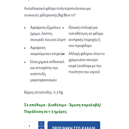
Ανταλλακτικό φίλτρο πολυπροπυλενίου για
συσκευές φίλτρανσης Big Blue 10″
Αφαίρεση ιζημάτων
Ιδανική επιλογή για
(χώμα, λάσπη,
τοποθέτηση σε φίλτρο
σκουριά) έως και 20μm
κεντρικής παροχής ή
σαν προφίλτρο
Αφαίρεση
αιωρούμενων στερεών
Αλλαγή φίλτρου όταν το
χρώμα γίνει σκούρο
Είναι χημικά ανθεκτικό
καφέ (ανάλογα με την
και αποτρέπει την
ποιότητα του νερού)
ανάπτυξη
μικροοργανισμών
Βάρος αποστολής: 0,5 Kg
Σε απόθεμα - Διαθέσιμο - Άμεση παραλαβή/
Παράδοση σε 1-3 ημέρες
ΠΡΟΣΘΗΚΗ ΣΤΟ ΚΑΛΑΘΙ