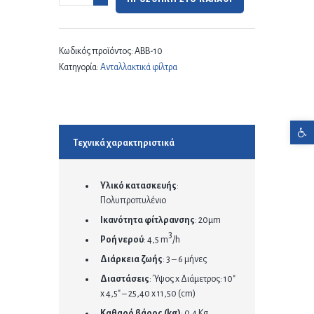
Κωδικός προϊόντος:
ABB-10
Κατηγορία:
Ανταλλακτικά φίλτρα
Ανοίξτε τη γραμμή εργαλείων
Τεχνικά χαρακτηριστικά
Υλικό κατασκευής
:
Πολυπροπυλένιο
Ικανότητα φίτλρανσης
: 20μm
3
Ροή νερού
: 4,5 m
/h
Διάρκεια ζωής
: 3 – 6 μήνες
Διαστάσεις
: Ύψος x Διάμετρος: 10″
x 4,5″ – 25,40 x 11,50 (cm)
Καθαρό βάρος (kg)
: 0.4 Kg