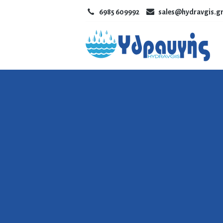
6985 609992
sales@hydravgis.g