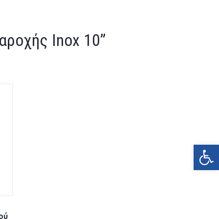
αροχής Inox 10”
Ανοίξτε τη γραμμή εργαλείων
ού