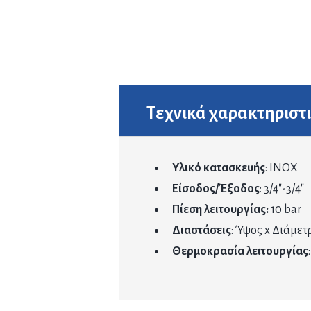
Τεχνικά χαρακτηριστ
Υλικό κατασκευής
: INOX
Είσοδος/Έξοδος
: 3/4″-3/4″
Πίεση λειτουργίας:
10 bar
Διαστάσεις
: Ύψος x Διάμετρ
Θερμοκρασία λειτουργίας