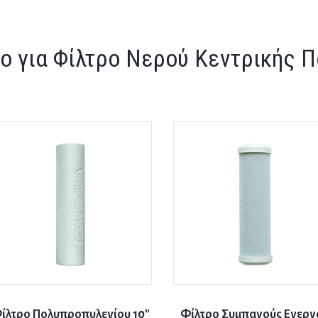
ο για Φίλτρο Νερού Κεντρικής Π
ίλτρο Πολυπροπυλενίου 10″
Φίλτρο Συμπαγούς Ενεργ