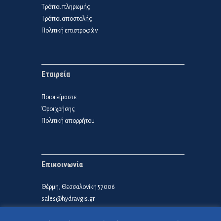
Τρόποι πληρωμής
Τρόποι αποστολής
Πολιτική επιστροφών
Εταιρεία
Ποιοι είμαστε
Όροι χρήσης
Πολιτική απορρήτου
Επικοινωνία
Θέρμη, Θεσσαλονίκη 57006
sales@hydravgis.gr
6985 609992