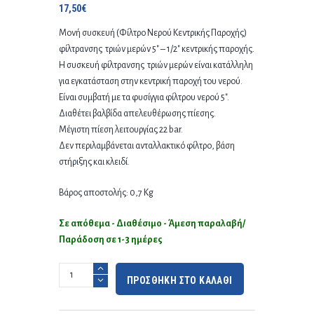
17,50
€
Μονή συσκευή (Φίλτρο Νερού Κεντρικής Παροχής)
φίλτρανσης τριών μερών 5″ – 1/2″ κεντρικής παροχής.
Η συσκευή φίλτρανσης τριών μερών είναι κατάλληλη
για εγκατάσταση στην κεντρική παροχή του νερού.
Είναι συμβατή με τα φυσίγγια φίλτρου νερού 5″.
Διαθέτει βαλβίδα απελευθέρωσης πίεσης.
Μέγιστη πίεση λειτουργίας 22 bar.
Δεν περιλαμβάνεται ανταλλακτικό φίλτρο, βάση
στήριξης και κλειδί.
Βάρος αποστολής: 0,7 Kg
Σε απόθεμα - Διαθέσιμο - Άμεση παραλαβή/
Παράδοση σε 1-3 ημέρες
ΠΡΟΣΘΗΚΗ ΣΤΟ ΚΑΛΑΘΙ