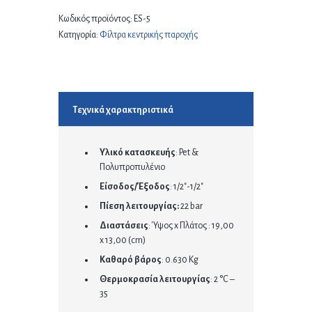
Κωδικός προϊόντος:
ES-5
Κατηγορία:
Φίλτρα κεντρικής παροχής
Τεχνικά χαρακτηριστικά
Υλικό κατασκευής
: Pet &
Πολυπροπυλένιο
Είσοδος/Έξοδος
: 1/2″-1/2″
Πίεση λειτουργίας:
22 bar
Διαστάσεις
: Ύψος x Πλάτος : 19,00
x 13,00 (cm)
Καθαρό βάρος
: 0.630 Kg
Θερμοκρασία λειτουργίας
: 2 °C –
35